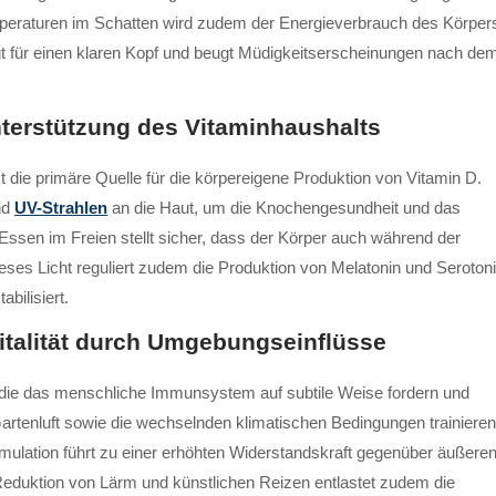
Temperaturen im Schatten wird zudem der Energieverbrauch des Körper
orgt für einen klaren Kopf und beugt Müdigkeitserscheinungen nach de
nterstützung des Vitaminhaushalts
t die primäre Quelle für die körpereigene Produktion von Vitamin D.
nd
UV-Strahlen
an die Haut, um die Knochengesundheit und das
sen im Freien stellt sicher, dass der Körper auch während der
eses Licht reguliert zudem die Produktion von Melatonin und Serotoni
bilisiert.
italität durch Umgebungseinflüsse
ze, die das menschliche Immunsystem auf subtile Weise fordern und
artenluft sowie die wechselnden klimatischen Bedingungen trainieren
imulation führt zu einer erhöhten Widerstandskraft gegenüber äußere
 Reduktion von Lärm und künstlichen Reizen entlastet zudem die