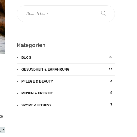
Kategorien
26
BLOG
57
GESUNDHEIT & ERNÄHRUNG
3
PFLEGE & BEAUTY
9
REISEN & FREIZEIT
7
SPORT & FITNESS
te