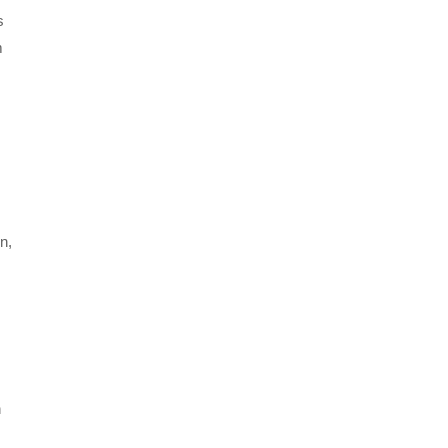
s
m
n,
n