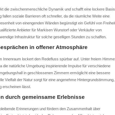
rkt die zwischenmenschliche Dynamik und schafft eine lockere Basis
fallen soziale Barrieren oft schneller, da die räumliche Weite eine
senheit von einengenden Wänden begünstigt ein Gefühl von Freihei
alifizierte Anbieter für Markisen Wunstorf oder Verkäufer von
twendige Infrastruktur für solche geselligen Stunden zu schaffen.
Gesprächen in offener Atmosphäre
im Innenraum lockert den Redefluss spürbar auf. Unter freiem Himme
a die natürliche Umgebung inspirierende Impulse für verschiedene
mgebungshall in geschlossenen Zimmern ermöglicht eine bessere
le Vielfalt der Natur sorgt für eine angenehme Hintergrundstimmung,
g erscheinen lässt.
gen durch gemeinsame Erlebnisse
bleibende Erinnerungen und fördern den Zusammenhalt über