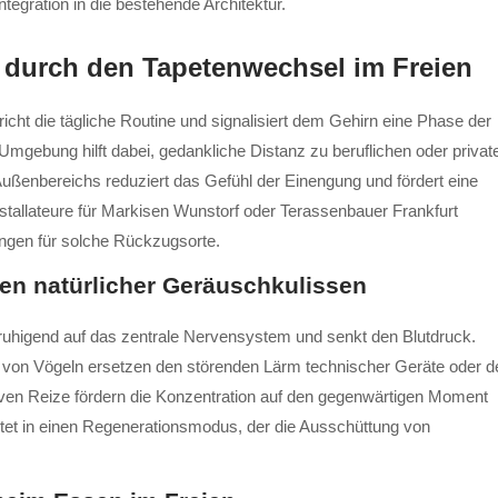
tegration in die bestehende Architektur.
durch den Tapetenwechsel im Freien
ht die tägliche Routine und signalisiert dem Gehirn eine Phase der
 Umgebung hilft dabei, gedankliche Distanz zu beruflichen oder privat
ußenbereichs reduziert das Gefühl der Einengung und fördert eine
nstallateure für Markisen Wunstorf oder Terassenbauer Frankfurt
ngen für solche Rückzugsorte.
en natürlicher Geräuschkulissen
ruhigend auf das zentrale Nervensystem und senkt den Blutdruck.
 von Vögeln ersetzen den störenden Lärm technischer Geräte oder d
ven Reize fördern die Konzentration auf den gegenwärtigen Moment
tet in einen Regenerationsmodus, der die Ausschüttung von