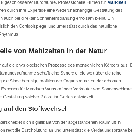
tik geschlossener Büroräume. Professionelle Firmen für
Markisen
chen durch ihre Expertise eine wetterunabhängige Gestaltung des
n auch bei direkter Sonneneinstrahlung erholsam bleibt. Ein
ich den Cortisolspiegel und unterstützt durch das natürliche
-Rhythmus
eile von Mahlzeiten in der Natur
bar auf die physiologischen Prozesse des menschlichen Körpers aus. 
hrungsaufnahme schafft eine Synergie, die weit über die reine
ie Sinne beruhigt, profitiert der Organismus von der erhöhten
n. Experten für Markisen Wunstorf oder Verkäufer von Sonnenschirm
 Gestaltung solcher Plätze im Garten entwickelt.
g auf den Stoffwechsel
unterscheidet sich signifikant von der abgestandenen Raumluft in
on regt die Durchblutung an und unterstützt die Verdauungsorgane be