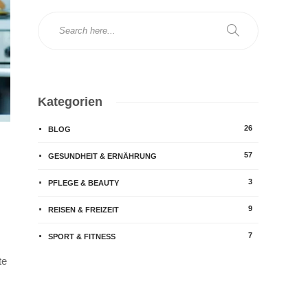
Kategorien
26
BLOG
57
GESUNDHEIT & ERNÄHRUNG
3
PFLEGE & BEAUTY
9
REISEN & FREIZEIT
7
SPORT & FITNESS
te